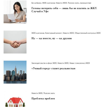
Без рубрики
,
ЖКХ в регионах
,
Новости ЖКХ
,
Полезно знать
,
происшествие
Готовы потерять себя — лишь бы не платить за ЖКУ.
Случай в Уфе
ЖКХ в регионах
,
Капитальный ремонт
,
Новости ЖКХ
,
Общественный контроль в ЖКХ
Ну — ка вместе, ну — ка дружно
Законодательство в сфере ЖКХ
,
Новости ЖКХ
,
Новые технологии в ЖКХ
«Умный город» станет реальностью
Новости ЖКХ
,
Полезно знать
Проблема проблем