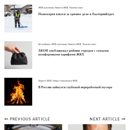
ЖКХ в регионах
,
Новости ЖКХ
,
Полезно знать
Пономарев взялся за грязное дело в Екатеринбурге
Без рубрики
,
ЖКХ в регионах
,
Новости ЖКХ
,
Полезно знать
АКОН опубликовал рейтинг городов с самыми
комфортными тарифами ЖКХ
Новости ЖКХ
,
Новые технологии в ЖКХ
В России займутся глубокой переработкой мусора
PREVIOUS ARTICLE
NEXT ARTICLE
Post