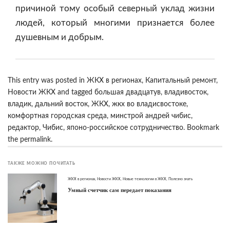
причиной тому особый северный уклад жизни
людей, который многими признается более
душевным и добрым.
This entry was posted in
ЖКХ в регионах
,
Капитальный ремонт
,
Новости ЖКХ
and tagged
большая двадцатув
,
владивосток
,
владик
,
дальний восток
,
ЖКХ
,
жкх во владисвостоке
,
комфортная городская среда
,
минстрой андрей чибис
,
редактор
,
Чибис
,
японо-российское сотрудничество
. Bookmark
the
permalink
.
ТАКЖЕ МОЖНО ПОЧИТАТЬ
ЖКХ в регионах
,
Новости ЖКХ
,
Новые технологии в ЖКХ
,
Полезно знать
Умный счетчик сам передает показания