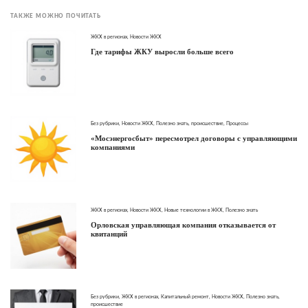
ТАКЖЕ МОЖНО ПОЧИТАТЬ
ЖКХ в регионах
,
Новости ЖКХ
Где тарифы ЖКУ выросли больше всего
Без рубрики
,
Новости ЖКХ
,
Полезно знать
,
происшествие
,
Процессы
«Мосэнергосбыт» пересмотрел договоры с управляющими
компаниями
ЖКХ в регионах
,
Новости ЖКХ
,
Новые технологии в ЖКХ
,
Полезно знать
Орловская управляющая компания отказывается от
квитанций
Без рубрики
,
ЖКХ в регионах
,
Капитальный ремонт
,
Новости ЖКХ
,
Полезно знать
,
происшествие