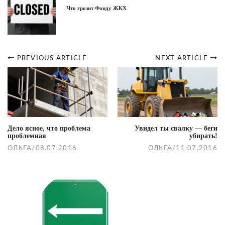
Что грозит Фонду ЖКХ
PREVIOUS ARTICLE
NEXT ARTICLE
Post
navigation
Дело ясное, что проблема
Увидел ты свалку — беги
проблемная
убирать!
ОЛЬГА
/
08.07.2016
ОЛЬГА
/
11.07.2016