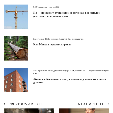
ЖКХ в регионах
,
Новости ЖКХ
По — прежнему отстающие: в регионах все меньше
расселяют аварийные дома
Без рубрики
,
ЖКХ в регионах
,
Новости ЖКХ
,
происшествие
Как Москва пережила ураган
ЖКХ в регионах
,
Законодательство в сфере ЖКХ
,
Новости ЖКХ
,
Общественный контроль
в ЖКХ
Жильцам бесплатно отдадут землю под многоэтажными
домами
PREVIOUS ARTICLE
NEXT ARTICLE
Post