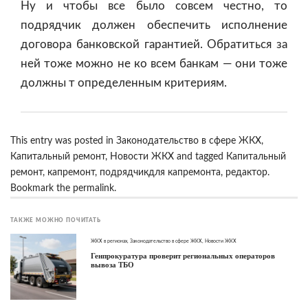
Ну и чтобы все было совсем честно, то
подрядчик должен обеспечить исполнение
договора банковской гарантией. Обратиться за
ней тоже можно не ко всем банкам — они тоже
должны т определенным критериям.
This entry was posted in
Законодательство в сфере ЖКХ
,
Капитальный ремонт
,
Новости ЖКХ
and tagged
Капитальный
ремонт
,
капремонт
,
подрядчикдля капремонта
,
редактор
.
Bookmark the
permalink
.
ТАКЖЕ МОЖНО ПОЧИТАТЬ
ЖКХ в регионах
,
Законодательство в сфере ЖКХ
,
Новости ЖКХ
Генпрокуратура проверит региональных операторов
вывоза ТБО