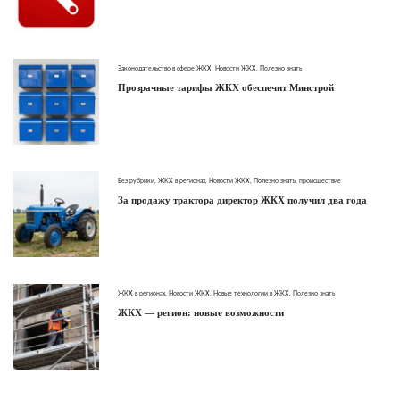
Законодательство в сфере ЖКХ
,
Новости ЖКХ
,
Полезно знать
Прозрачные тарифы ЖКХ обеспечит Минстрой
Без рубрики
,
ЖКХ в регионах
,
Новости ЖКХ
,
Полезно знать
,
происшествие
За продажу трактора директор ЖКХ получил два года
ЖКХ в регионах
,
Новости ЖКХ
,
Новые технологии в ЖКХ
,
Полезно знать
ЖКХ — регион: новые возможности