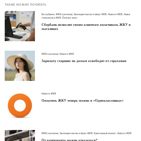
ТАКЖЕ МОЖНО ПОЧИТАТЬ
Без рубрики
,
ЖКХ в регионах
,
Законодательство в сфере ЖКХ
,
Новости ЖКХ
,
Новые
технологии в ЖКХ
,
Полезно знать
Сбербанк позволит своим клиентам оплачивать ЖКУ в
магазинах
ЖКХ в регионах
,
Новости ЖКХ
Зарплату старших по домам освободят от страховки
Новости ЖКХ
Оплатить ЖКУ теперь можно в «Одноклассниках»
ЖКХ в регионах
,
Законодательство в сфере ЖКХ
,
Капитальный ремонт
,
Новости ЖКХ
От капремонта можно отказаться?