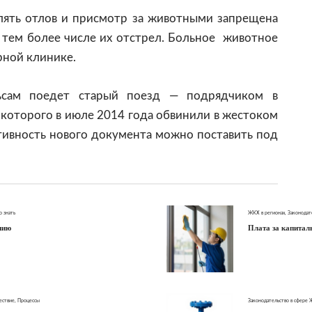
лять отлов и присмотр за животными запрещена
 тем более числе их отстрел. Больное животное
рной клинике.
ьсам поедет старый поезд — подрядчиком в
 которого в июле 2014 года обвинили в жестоком
тивность нового документа можно поставить под
о знать
ЖКХ в регионах
,
Законодат
нию
Плата за капитал
ествие
,
Процессы
Законодательство в сфере