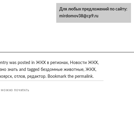
Для любых предложений по сайту:
mirdomov38@cp9.ru
entry was posted in
ЖКХ в регионах
,
Новости ЖКХ
,
зно знать
and tagged
бездомные животные
,
ЖКХ
,
ноярск
,
отлов
,
редактор
. Bookmark the
permalink
.
 МОЖНО ПОЧИТАТЬ