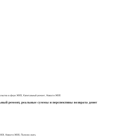
ельство в сфере ЖКХ
,
Капитальный ремонт
,
Новости ЖКХ
ьный ремонт, реальные суммы и перспективы возврата денег
 ЖКХ
,
Новости ЖКХ
,
Полезно знать