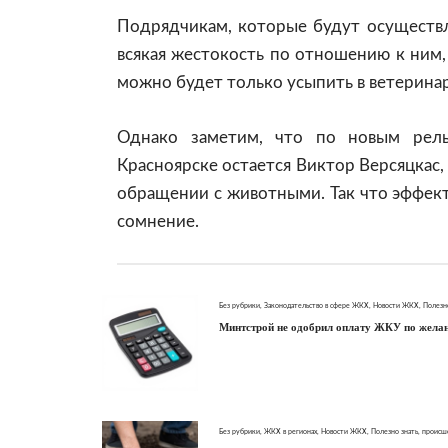
Подрядчикам, которые будут осуществ
всякая жестокость по отношению к ним,
можно будет только усыпить в ветерина
Однако заметим, что по новым рел
Красноярске остается Виктор Версяцкас,
обращении с животными. Так что эффек
сомнение.
Без рубрики
,
Законодательство в сфере ЖКХ
,
Новости ЖКХ
,
Полезн
Минтстрой не одобрил оплату ЖКУ по жела
Без рубрики
,
ЖКХ в регионах
,
Новости ЖКХ
,
Полезно знать
,
происш