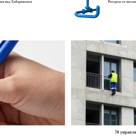
ион под Хабаровском
Ресурсы от пост
70 управл