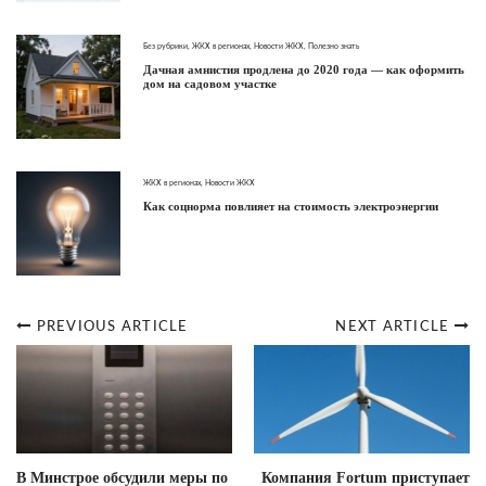
Без рубрики
,
ЖКХ в регионах
,
Новости ЖКХ
,
Полезно знать
Дачная амнистия продлена до 2020 года — как оформить
дом на садовом участке
ЖКХ в регионах
,
Новости ЖКХ
Как соцнорма повлияет на стоимость электроэнергии
PREVIOUS ARTICLE
NEXT ARTICLE
Post
navigation
В Минстрое обсудили меры по
Компания Fortum приступает