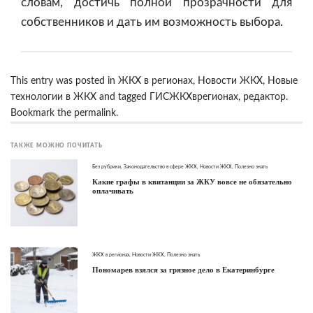
словам, достичь полной прозрачности для
собственников и дать им возможность выбора.
This entry was posted in
ЖКХ в регионах
,
Новости ЖКХ
,
Новые
технологии в ЖКХ
and tagged
ГИСЖКХврегионах
,
редактор
.
Bookmark the
permalink
.
ТАКЖЕ МОЖНО ПОЧИТАТЬ
Без рубрики
,
Законодательство в сфере ЖКХ
,
Новости ЖКХ
,
Полезно знать
Какие графы в квитанции за ЖКУ вовсе не обязательно
оплачивать
ЖКХ в регионах
,
Новости ЖКХ
,
Полезно знать
Пономарев взялся за грязное дело в Екатеринбурге