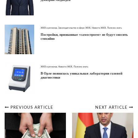
ЖКХ в регионах
,
Законодательство в сфере ЖКХ
,
Новости ЖКХ
,
Полезно знать
Постройки, признанные «самостроем» не будут сносить
стихийно
ЖКХ в регионах
,
Новости ЖКХ
,
Полезно знать
В Орле появилась уникальная лаборатория газовой
диагностики
PREVIOUS ARTICLE
NEXT ARTICLE
Post
navigation