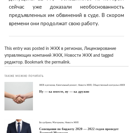
сейчас уже доказали необоснованность
предъявленных им обвинений в суде. В скором
времени они продолжат свою работу.
This entry was posted in
ЖКХ в регионах
,
Лицензирование
управляющих компаний ЖКХ
,
Новости ЖКХ
and tagged
редактор
. Bookmark the
permalink
.
ТАКЖЕ МОЖНО ПОЧИТАТЬ
ЖКХ в регионах
,
Капитальный ремонт
,
Новости ЖКХ
,
Общественный контроль в ЖКХ
Ну — ка вместе, ну — ка дружно
Без рубрики
,
Материалы
,
Новости ЖКХ
Совещания по бюджету 2020 — 2022 годов проведет
Дмитрий Медведев