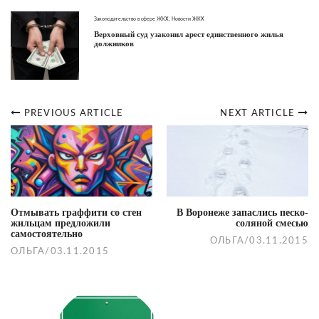
Законодательство в сфере ЖКХ
,
Новости ЖКХ
Верховный суд узаконил арест единственного жилья
должников
PREVIOUS ARTICLE
NEXT ARTICLE
Post
navigation
Отмывать граффити со стен
В Воронеже запаслись песко-
жильцам предложили
соляной смесью
самостоятельно
ОЛЬГА
/
03.11.2015
ОЛЬГА
/
03.11.2015