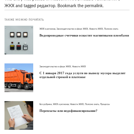
ЖКХ
and tagged
редактор
. Bookmark the
permalink
.
ТАКЖЕ МОЖНО ПОЧИТАТЬ
ЖКХ в регионах
,
Законодательство в сфере ЖКХ
,
Новости ЖКХ
,
Полезно знать
Водопроводные счетчики оснастят магнитными пломбами
Законодательство в сфере ЖКХ
,
Новости ЖКХ
С 1 января 2017 года услуги по вывозу мусора выделят
отдельной строкой в платежке
Без рубрики
,
ЖКХ в регионах
,
Новости ЖКХ
,
Полезно знать
,
Процессы
Переплаты или недофинансирование?