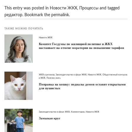
This entry was posted in
Новости ЖКХ
,
Процессы
and tagged
редактор
. Bookmark the
permalink
.
ТАКЖЕ МОЖНО ПОЧИТАТЬ
Новости ЖКХ
Комитет Госдумы по жилищной политике и ЖКХ
настаивает на отмене моратория на повышение тарифов
ЖКХ в регионах
,
Законодательство в сфере ЖКХ
,
Новости ЖКХ
,
Общественный контроль
в ЖКХ
,
Полезно знать
Поправка на кошку: подвалы домов оставят открытыми
для пушистых
Законодательство в сфере ЖКХ
,
Комментарии
,
Новости ЖКХ
Замыкая круг