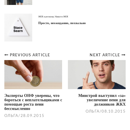
ЖКХ в регионах
,
Новости ЖКХ
Просто, неожиданно, похвально
PREVIOUS ARTICLE
NEXT ARTICLE
Post
navigation
Эксперты ОНФ уверены, что
Минстрой выступил «за»
бороться с неплательщиками с
увеличение пени для
помощью роста пени
должников ЖКХ
бессмысленно
ОЛЬГА
/
08.10.2015
ОЛЬГА
/
28.09.2015