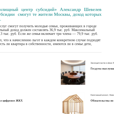
илищный центр субсидий» Александр Шевелев
субсидии смогут те жители Москвы, доход которых
.
слуг смогут получить молодые семьи, проживающих в городе
альный доход должен составлять 36,9 тыс. руб. Максимальный
3 тыс. руб. Если же семья включает три члена — 79,9 тыс. руб.
 что к начислению льгот в каждом конкретном случае подходят
ть ли квартира в собственности, имеются ли в семье дети,
Законодательство в сфере
Госдума выслуша
Капитальный ремонт
,
Ново
дил цифровое ЖКХ
Обязательства по