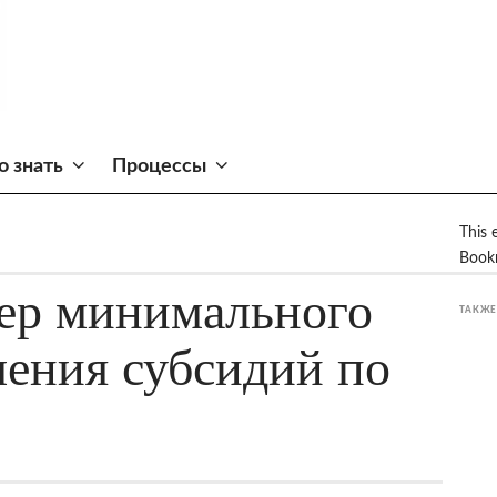
о знать
Процессы
This 
Book
мер минимального
ТАКЖЕ
чения субсидий по