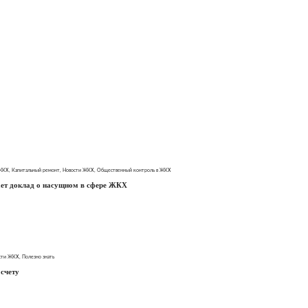
 ЖКХ
,
Капитальный ремонт
,
Новости ЖКХ
,
Общественный контроль в ЖКХ
ет доклад о насущном в сфере ЖКХ
сти ЖКХ
,
Полезно знать
 счету